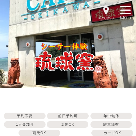
Acces
予約不要
前日予約可
年中無休
1人参加可
団体OK
駐車場有
雨天OK
カードOK